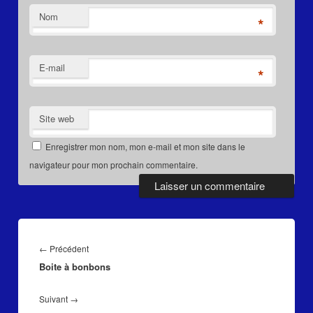
Nom
*
E-mail
*
Site web
Enregistrer mon nom, mon e-mail et mon site dans le
navigateur pour mon prochain commentaire.
Navigation
de
Article
←
Précédent
l’article
Boite à bonbons
précédent :
Article
Suivant
→